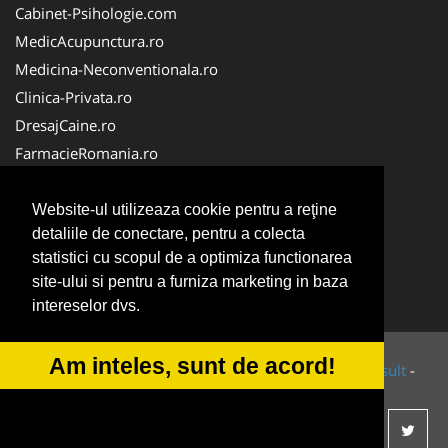
Cabinet-Psihologie.com
MedicAcupunctura.ro
Medicina-Neconventionala.ro
Clinica-Privata.ro
DresajCaine.ro
FarmacieRomania.ro
Firma-Securitate.ro
Birouri-Cadastru.ro
Website-ul utilizeaza cookie pentru a reţine
detaliile de conectare, pentru a colecta
Cabinet-Individual.ro
statistici cu scopul de a optimiza functionarea
Centru-Copiere.ro
site-ului si pentru a furniza marketing in baza
InstalatiiSolare.com
intereselor dvs.
Am inteles, sunt de acord!
© 2014-2026 Powered by
VilonMedia
&
Tokaido Consult
-
ANPC
SOL