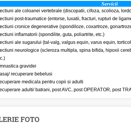
Servicii
ectiuni ale coloanei vertebrale (discopatii, cifoza, scolioza, lordo
ectiuni post-traumatice (entorse, luxatii, fracturi, rupturi de ligam
ectiuni cronice degenerative (spondiloze, coxartroze, gonartroze
ectiuni inflamatorii (spondilite, guta, poliartrite, etc.)
ectiuni ale sugarului (tal-valg, valgus equin, varus equin, torticoli
ectiuni neurologice (scleroza multipla, spina bifida, hipoxii cerebr
c.)
imnastica gravidei
asaj/ recuperare bebelusi
ecuperare medicala pentru copii si adulti
ecuperare adulti/ batrani, post AVC, post OPERATOR, post 
LERIE FOTO