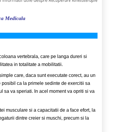
 informatii utile despre
Recuperare Kinetoterapie
ica Medicala
coloana vertebrala, care pe langa dureri si
tatea in totalitate a mobilitatii.
simple care, daca sunt executate corect, au un
posibil ca la primele sedinte de exercitii sa
 sa va speriati. In acel moment va opriti si va
ei musculare si a capacitatii de a face efort, la
gaturii dintre creier si muschi, precum si la