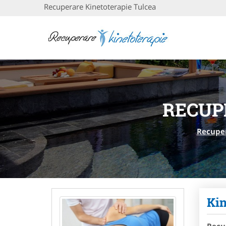
Recuperare Kinetoterapie Tulcea
RECUP
Recuper
Kin