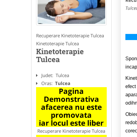
Recu
Tulce
Recuperare Kinetoterapie Tulcea
Kinetoterapie Tulcea
Kinetoterapie
Tulcea
Spond
incapa
Judet:
Tulcea
Kinet
Oras:
Tulcea
efect
Pagina
apara
Demonstrativa
odihn
afacerea nu este
promovata
Obiec
iar locul este liber
redob
Recuperare Kinetoterapie Tulcea
corec