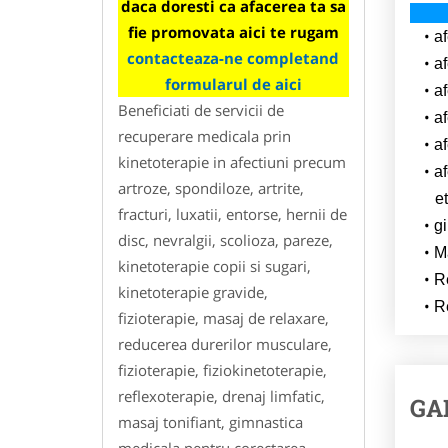
daca doresti ca afacerea ta sa
fie promovata aici te rugam
af
contacteaza-ne completand
af
formularul de aici
af
Beneficiati de servicii de
af
recuperare medicala prin
af
kinetoterapie in afectiuni precum
af
artroze, spondiloze, artrite,
et
fracturi, luxatii, entorse, hernii de
g
disc, nevralgii, scolioza, pareze,
M
kinetoterapie copii si sugari,
R
kinetoterapie gravide,
R
fizioterapie, masaj de relaxare,
reducerea durerilor musculare,
fizioterapie, fiziokinetoterapie,
reflexoterapie, drenaj limfatic,
GA
masaj tonifiant, gimnastica