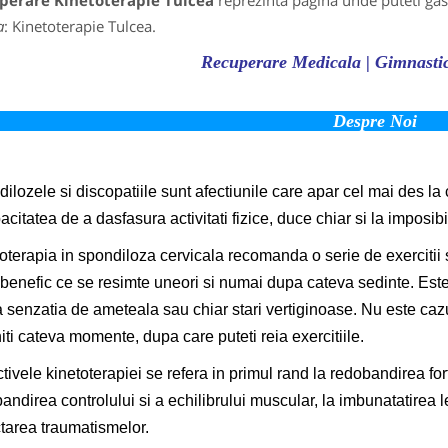
perare Kinetoterapie Tulcea
reprezinta pagina unde puteti gasi
a
: Kinetoterapie Tulcea.
Recuperare Medicala | Gimnast
Despre Noi
ilozele si discopatiile sunt afectiunile care apar cel mai des la 
citatea de a dasfasura activitati fizice, duce chiar si la imposibili
oterapia in spondiloza cervicala recomanda o serie de exercitii 
 benefic ce se resimte uneori si numai dupa cateva sedinte. Este 
 senzatia de ameteala sau chiar stari vertiginoase. Nu este cazul
iti cateva momente, dupa care puteti reia exercitiile.
tivele kinetoterapiei se refera in primul rand la redobandirea fort
andirea controlului si a echilibrului muscular, la imbunatatirea le
tarea traumatismelor.