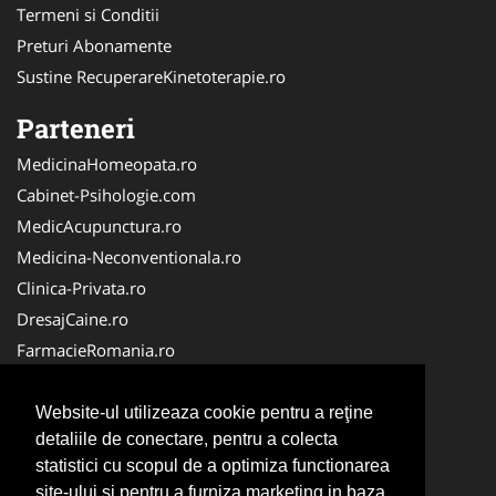
Termeni si Conditii
Preturi Abonamente
Sustine RecuperareKinetoterapie.ro
Parteneri
MedicinaHomeopata.ro
Cabinet-Psihologie.com
MedicAcupunctura.ro
Medicina-Neconventionala.ro
Clinica-Privata.ro
DresajCaine.ro
FarmacieRomania.ro
Firma-Securitate.ro
Birouri-Cadastru.ro
Website-ul utilizeaza cookie pentru a reţine
detaliile de conectare, pentru a colecta
Cabinet-Individual.ro
statistici cu scopul de a optimiza functionarea
Centru-Copiere.ro
site-ului si pentru a furniza marketing in baza