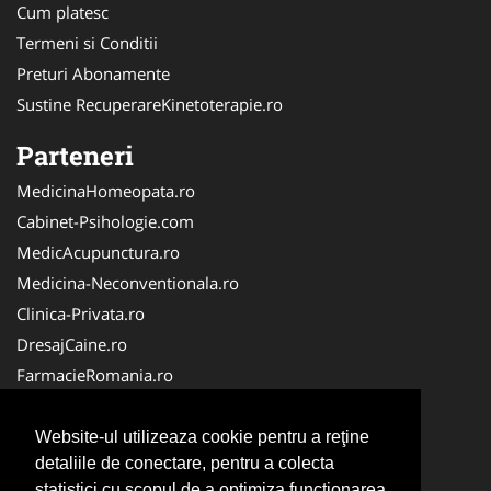
Cum platesc
Termeni si Conditii
Preturi Abonamente
Sustine RecuperareKinetoterapie.ro
Parteneri
MedicinaHomeopata.ro
Cabinet-Psihologie.com
MedicAcupunctura.ro
Medicina-Neconventionala.ro
Clinica-Privata.ro
DresajCaine.ro
FarmacieRomania.ro
Firma-Securitate.ro
Birouri-Cadastru.ro
Website-ul utilizeaza cookie pentru a reţine
detaliile de conectare, pentru a colecta
Cabinet-Individual.ro
statistici cu scopul de a optimiza functionarea