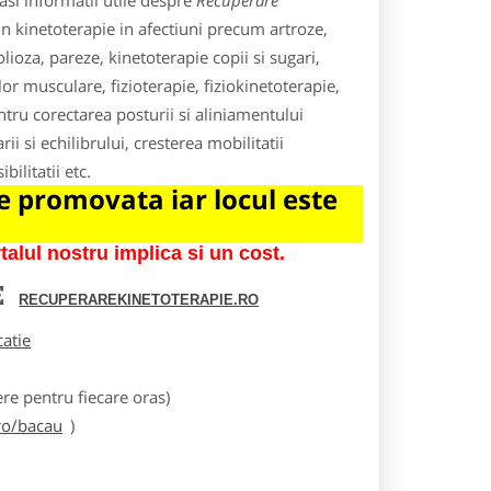
si informatii utile despre
Recuperare
in kinetoterapie in afectiuni precum artroze,
colioza, pareze, kinetoterapie copii si sugari,
or musculare, fizioterapie, fiziokinetoterapie,
ntru corectarea posturii si aliniamentului
i si echilibrului, cresterea mobilitatii
ilitatii etc.
 promovata iar locul este
lul nostru implica si un cost.
E
RECUPERAREKINETOTERAPIE.RO
catie
e pentru fiecare oras)
ro/bacau
)