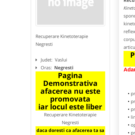
Recu
Kinet
spondi
kinet
refle
Recuperare Kinetoterapie
corpu
Negresti
artic
P
Judet:
Vaslui
Oras:
Negresti
Adau
Pagina
Demonstrativa
afacerea nu este
p
promovata
pr
iar locul este liber
p
Recuperare Kinetoterapie
li
Negresti
o
daca doresti ca afacerea ta sa
pr