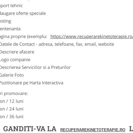
port tehnic
augare oferte speciale
osting
entenanta
agina proprie (exemplu:
https://www.recuperarekinetoterapie.ro
Datele de Contact - adresa, telefoane, fax, email, website
Descriere afacere
Logo companie
Descrierea Serviciilor si a Preturilor
Galerie Foto
Pozitionare pe Harta Interactiva
ri promovare:
on / 12 luni
on / 24 luni
on / 36 luni
GANDITI-VA LA
L
RECUPERAREKINETOTERAPIE.RO