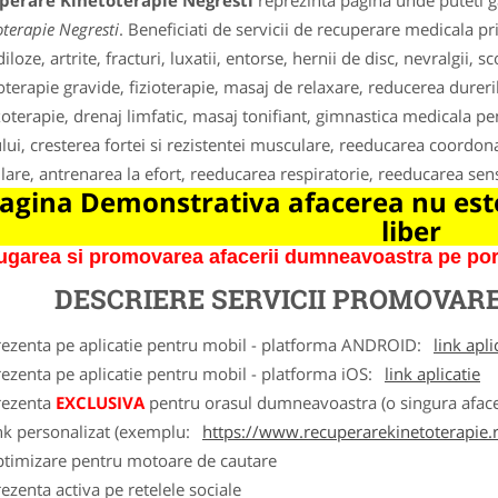
perare Kinetoterapie Negresti
reprezinta pagina unde puteti ga
oterapie Negresti
. Beneficiati de servicii de recuperare medicala pr
loze, artrite, fracturi, luxatii, entorse, hernii de disc, nevralgii, s
oterapie gravide, fizioterapie, masaj de relaxare, reducerea dureril
xoterapie, drenaj limfatic, masaj tonifiant, gimnastica medicala pe
lui, cresterea fortei si rezistentei musculare, reeducarea coordonari
ulare, antrenarea la efort, reeducarea respiratorie, reeducarea sensib
agina Demonstrativa afacerea nu este
liber
garea si promovarea afacerii dumneavoastra pe porta
DESCRIERE SERVICII PROMOVAR
rezenta pe aplicatie pentru mobil - platforma ANDROID:
link apli
ezenta pe aplicatie pentru mobil - platforma iOS:
link aplicatie
rezenta
EXCLUSIVA
pentru orasul dumneavoastra (o singura afacer
nk personalizat (exemplu:
https://www.recuperarekinetoterapie.
ptimizare pentru motoare de cautare
ezenta activa pe retelele sociale