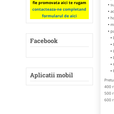
fie promovata aici te rugam
su
contacteaza-ne completand
ad
formularul de aici
h
m
p
Facebook
Aplicatii mobil
Pretu
400 r
500 r
600 r