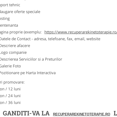
port tehnic
augare oferte speciale
osting
entenanta
agina proprie (exemplu:
https://www.recuperarekinetoterapie.ro
Datele de Contact - adresa, telefoane, fax, email, website
Descriere afacere
Logo companie
Descrierea Serviciilor si a Preturilor
Galerie Foto
Pozitionare pe Harta Interactiva
ri promovare:
on / 12 luni
on / 24 luni
on / 36 luni
GANDITI-VA LA
L
RECUPERAREKINETOTERAPIE.RO