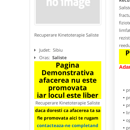
Recu
Salist
fractu
fizio
limfa
Recuperare Kinetoterapie Saliste
rezis
reedu
Judet:
Sibiu
P
Oras:
Saliste
Pagina
Adau
Demonstrativa
afacerea nu este
promovata
p
iar locul este liber
pr
Recuperare Kinetoterapie Saliste
p
daca doresti ca afacerea ta sa
li
fie promovata aici te rugam
o
contacteaza-ne completand
pr