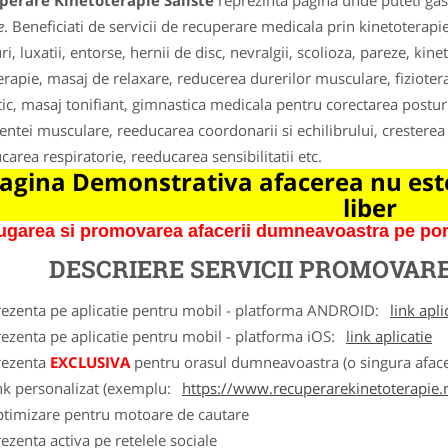
perare Kinetoterapie Saliste
reprezinta pagina unde puteti gasi
e
. Beneficiati de servicii de recuperare medicala prin kinetoterapie
ri, luxatii, entorse, hernii de disc, nevralgii, scolioza, pareze, kin
terapie, masaj de relaxare, reducerea durerilor musculare, fiziotera
tic, masaj tonifiant, gimnastica medicala pentru corectarea posturii
tentei musculare, reeducarea coordonarii si echilibrului, cresterea m
carea respiratorie, reeducarea sensibilitatii etc.
agina Demonstrativa afacerea nu este
liber
garea si promovarea afacerii dumneavoastra pe porta
DESCRIERE SERVICII PROMOVAR
rezenta pe aplicatie pentru mobil - platforma ANDROID:
link apli
ezenta pe aplicatie pentru mobil - platforma iOS:
link aplicatie
rezenta
EXCLUSIVA
pentru orasul dumneavoastra (o singura afacer
nk personalizat (exemplu:
https://www.recuperarekinetoterapie.
ptimizare pentru motoare de cautare
ezenta activa pe retelele sociale