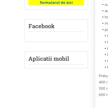
formularul de aici
su
ad
h
m
Facebook
p
Aplicatii mobil
Pretu
400 r
500 r
600 r