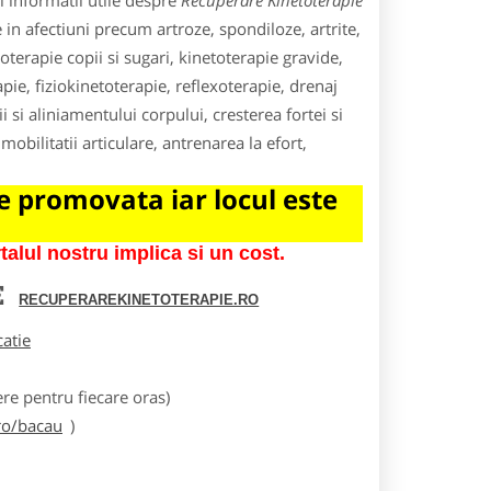
 informatii utile despre
Recuperare Kinetoterapie
 in afectiuni precum artroze, spondiloze, artrite,
etoterapie copii si sugari, kinetoterapie gravide,
pie, fiziokinetoterapie, reflexoterapie, drenaj
 si aliniamentului corpului, cresterea fortei si
obilitatii articulare, antrenarea la efort,
 promovata iar locul este
lul nostru implica si un cost.
E
RECUPERAREKINETOTERAPIE.RO
catie
e pentru fiecare oras)
ro/bacau
)